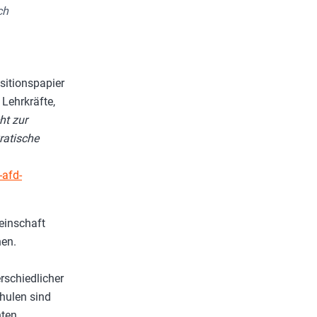
ch
sitionspapier
 Lehrkräfte,
ht zur
ratische
-afd-
meinschaft
hen.
rschiedlicher
hulen sind
ten.