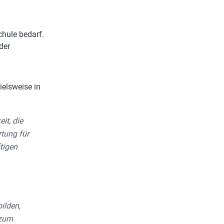
chule bedarf.
der
ielsweise in
it, die
rtung für
tigen
ilden,
 zum