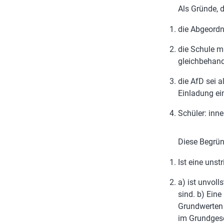
Als Gründe, d
die Abgeordn
die Schule mü
gleichbehand
die AfD sei a
Einladung ei
Schüler: inn
Diese Begrün
Ist eine unstr
a) ist unvol
sind. b) Ein
Grundwerten 
im Grundgese