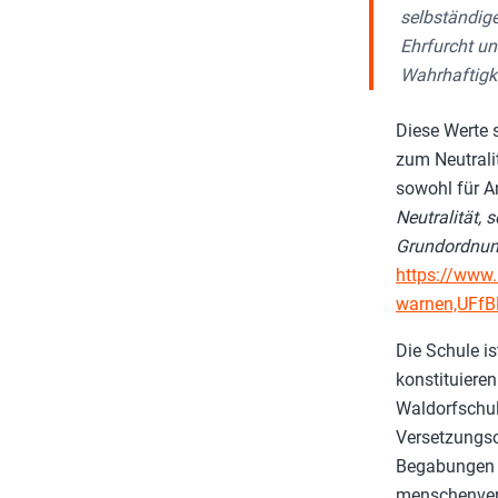
selbständig
Ehrfurcht un
Wahrhaftigke
Diese Werte 
zum Neutralit
sowohl für An
Neutralität, 
Grundordnung
https://www.
warnen,UFfB
Die Schule i
konstituiere
Waldorfschul
Versetzungso
Begabungen v
menschenverb