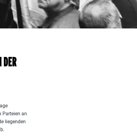
 DER
rage
 Parteien an
de liegenden
b.