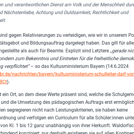
en und verantwortlichen Dienst am Volk und der Menschheit dur
d Nächstenliebe, Achtung und Duldsamkeit, Rechtlichkeit und
it.
sind gegen Relativierungen zu verteidigen, wie wir in unserem Po
ätsgebot und Bildungsauftrag dargelegt haben. Das gilt für alle
gestellte als auch für Beamte. Explizit sind Letztere „
gerade nic
sondern zum Bekenntnis und Eintreten für die freiheitliche demok
 verpflichtet“
– so das Kultusministerium Bayern (14.6.2024
br.de/nachrichten/bayern/kultusministerium-schulleiter-darf-vor
BCt
).
st ein Ort, an dem diese Werte präsent sind, welche die Schulge
n und die Umsetzung des pädagogischen Auftrags erst ermöglic
en segregieren nicht nach Leistungskriterien, sie haben keine
rdnung und verfolgen ein Curriculum für alle Schüler:innen unte
on Kl. 1 bis 12 ganz unabhängig von ihrer Herkunft. Waldorfsc
indend konzipiert, nur deshalb existieren sie auf allen Kontinen