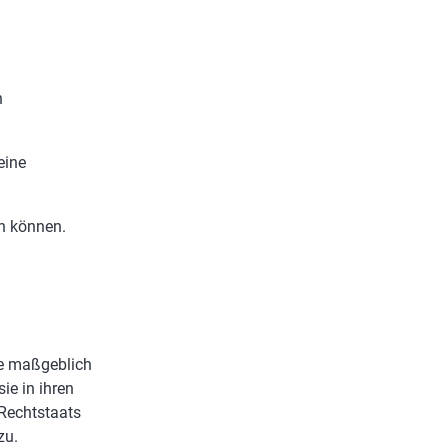
n
eine
en können.
te maßgeblich
ie in ihren
Rechtstaats
zu.